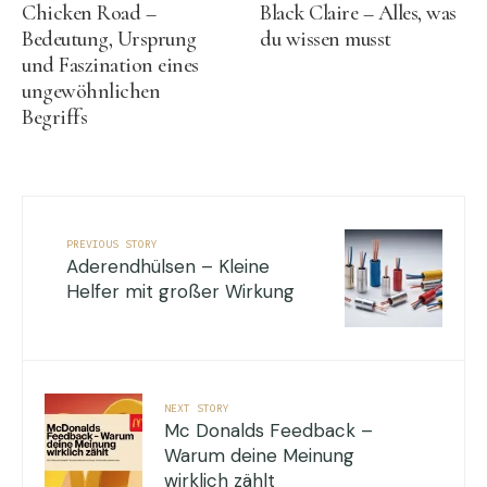
Chicken Road –
Black Claire – Alles, was
Bedeutung, Ursprung
du wissen musst
und Faszination eines
ungewöhnlichen
Begriffs
PREVIOUS STORY
Aderendhülsen – Kleine
Helfer mit großer Wirkung
NEXT STORY
Mc Donalds Feedback –
Warum deine Meinung
wirklich zählt