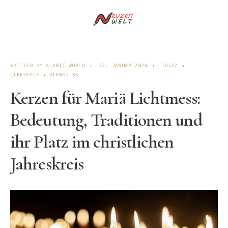
WRITTEN BY
ALARIC WORLD
•
22. JANUAR 2026
•
10:22
•
LIFESTYLE
•
VIEWS: 35
Kerzen für Mariä Lichtmess:
Bedeutung, Traditionen und
ihr Platz im christlichen
Jahreskreis