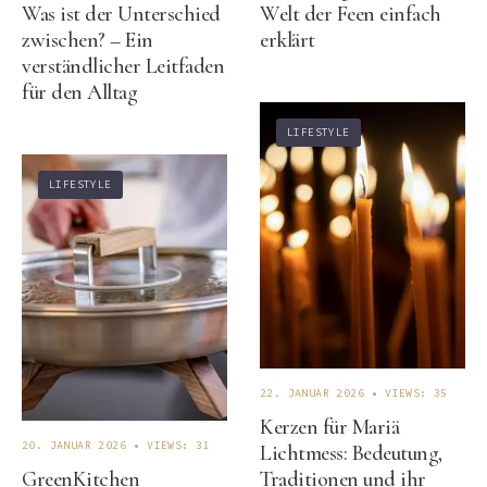
Was ist der Unterschied
Welt der Feen einfach
zwischen? – Ein
erklärt
verständlicher Leitfaden
für den Alltag
LIFESTYLE
LIFESTYLE
22. JANUAR 2026
•
VIEWS: 35
Kerzen für Mariä
20. JANUAR 2026
•
VIEWS: 31
Lichtmess: Bedeutung,
GreenKitchen
Traditionen und ihr