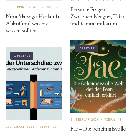
19. FEBRUAR 2026
•
VIEWS: 28
11. FEBRUAR 2026
•
VIEWS: 52
Perverse Fragen:
Nuru Massage: Herkunft,
Zwischen Neugier, Tabu
Ablauf und was Sie
und Kommunikation
wissen sollten
LIFESTYLE
LIFESTYLE
2. FEBRUAR 2026
•
VIEWS: 43
26. JANUAR 2026
•
VIEWS: 32
Fae – Die geheimnisvolle