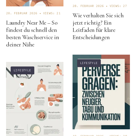
28. FEBRUAR 2026
•
VIEWS: 27
20. FEBRUAR 2026
•
VIEWS: 21
Wie verhalten Sie sich
Laundry Near Me – So
jetzt richtig? Ein
findest du schnell den
Leitfaden für klare
besten Waschservice in
Entscheidungen
deiner Nähe
LIFESTYLE
LIFESTYLE