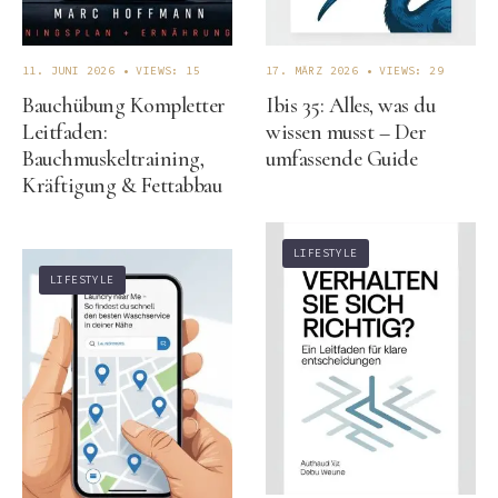
11. JUNI 2026
•
VIEWS: 15
17. MÄRZ 2026
•
VIEWS: 29
Bauchübung Kompletter
Ibis 35: Alles, was du
Leitfaden:
wissen musst – Der
Bauchmuskeltraining,
umfassende Guide
Kräftigung & Fettabbau
LIFESTYLE
LIFESTYLE