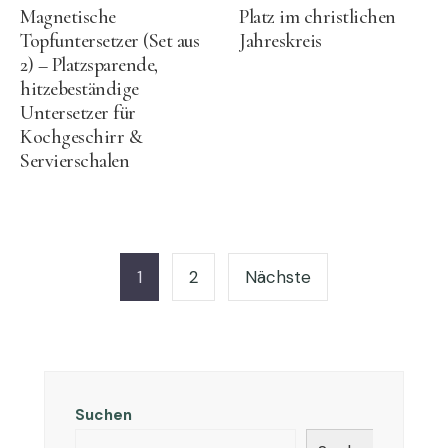
Magnetische
Platz im christlichen
Topfuntersetzer (Set aus
Jahreskreis
2) – Platzsparende,
hitzebeständige
Untersetzer für
Kochgeschirr &
Servierschalen
Seitennummerierung
der
1
2
Nächste
Beiträge
Suchen