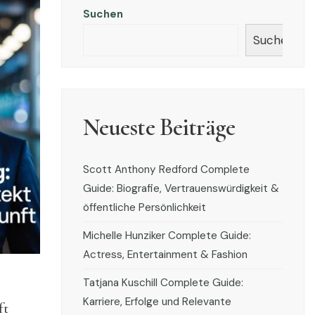
Suchen
Suchen
Neueste Beiträge
Scott Anthony Redford Complete
Guide: Biografie, Vertrauenswürdigkeit &
öffentliche Persönlichkeit
Michelle Hunziker Complete Guide:
Actress, Entertainment & Fashion
Tatjana Kuschill Complete Guide:
Karriere, Erfolge und Relevante
ft