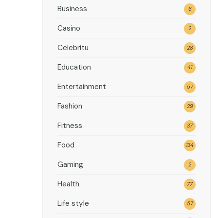
Business
6
Casino
2
Celebritu
28
Education
41
Entertainment
57
Fashion
29
Fitness
37
Food
134
Gaming
2
Health
77
Life style
57