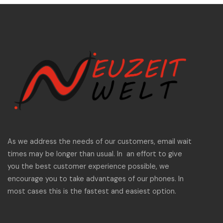
As we address the needs of our customers, email wait
times may be longer than usual. In an effort to give
you the best customer experience possible, we
encourage you to take advantages of our phones. In
most cases this is the fastest and easiest option.