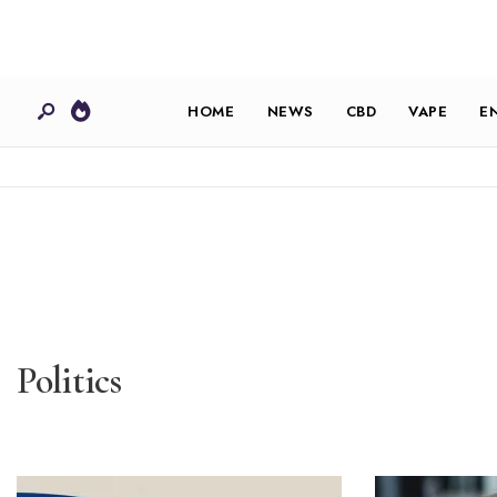
HOME
NEWS
CBD
VAPE
E
Politics