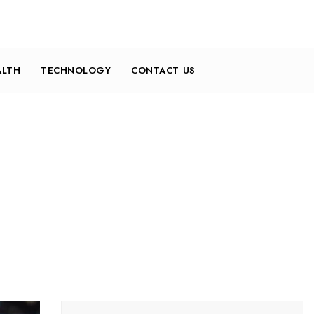
ALTH
TECHNOLOGY
CONTACT US