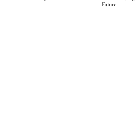
Future