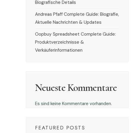
Biografische Details
Andreas Pfaff Complete Guide: Biografie,
Aktuelle Nachrichten & Updates
Oopbuy Spreadsheet Complete Guide:
Produktverzeichnisse &
Verkäuferinformationen
Neueste Kommentare
Es sind keine Kommentare vorhanden.
FEATURED POSTS