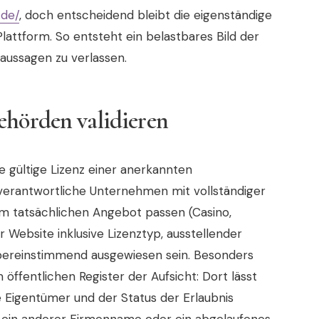
.de/
, doch entscheidend bleibt die eigenständige
 Plattform. So entsteht ein belastbares Bild der
aussagen zu verlassen.
ehörden validieren
 gültige Lizenz einer anerkannten
verantwortliche Unternehmen mit vollständiger
m tatsächlichen Angebot passen (Casino,
r Website inklusive Lizenztyp, ausstellender
reinstimmend ausgewiesen sein. Besonders
öffentlichen Register der Aufsicht: Dort lässt
e Eigentümer und der Status der Erlaubnis