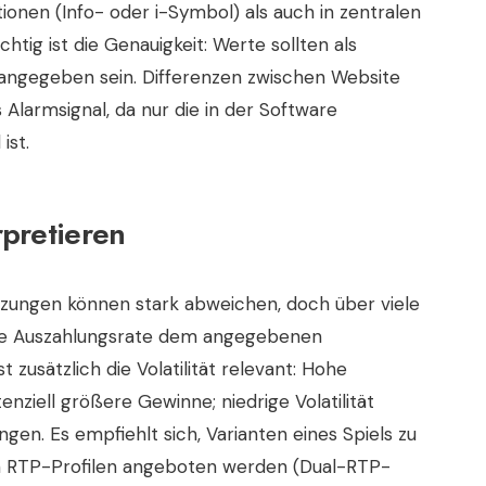
tionen (Info- oder i-Symbol) als auch in zentralen
tig ist die Genauigkeit: Werte sollten als
 angegeben sein. Differenzen zwischen Website
 Alarmsignal, da nur die in der Software
ist.
rpretieren
Sitzungen können stark abweichen, doch über viele
eale Auszahlungsrate dem angegebenen
t zusätzlich die Volatilität relevant: Hohe
enziell größere Gewinne; niedrige Volatilität
ngen. Es empfiehlt sich, Varianten eines Spiels zu
en RTP-Profilen angeboten werden (Dual-RTP-