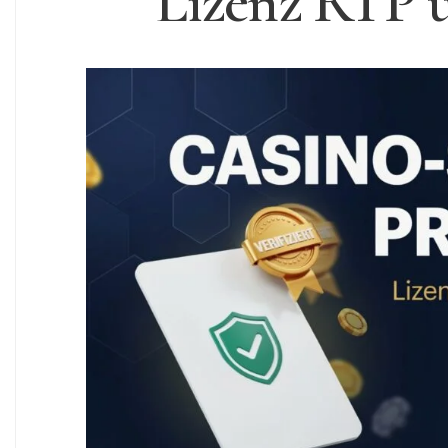
Lizenz RTP 