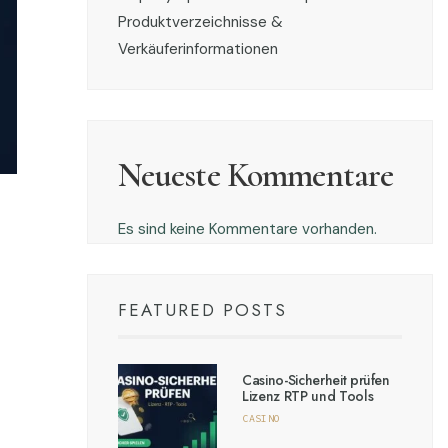
Produktverzeichnisse &
Verkäuferinformationen
Neueste Kommentare
Es sind keine Kommentare vorhanden.
FEATURED POSTS
Casino-Sicherheit prüfen
Lizenz RTP und Tools
CASINO