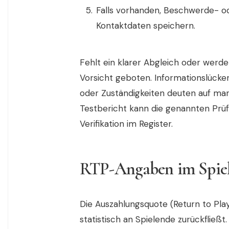
Falls vorhanden, Beschwerde- od
Kontaktdaten speichern.
Fehlt ein klarer Abgleich oder werd
Vorsicht geboten. Informationslück
oder Zuständigkeiten deuten auf man
Testbericht kann die genannten Prüf
Verifikation im Register.
RTP-Angaben im Spiel
Die Auszahlungsquote (Return to Play
statistisch an Spielende zurückfließ