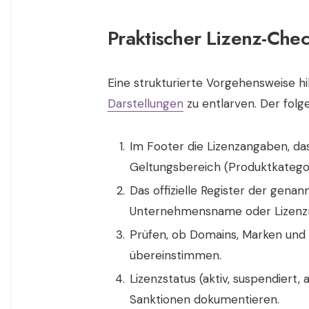
Praktischer Lizenz-Che
Eine strukturierte Vorgehensweise hi
Darstellungen
zu entlarven. Der folg
Im Footer die Lizenzangaben, d
Geltungsbereich (Produktkategor
Das offizielle Register der gena
Unternehmensname oder Lizenz
Prüfen, ob Domains, Marken und
übereinstimmen.
Lizenzstatus (aktiv, suspendiert
Sanktionen dokumentieren.