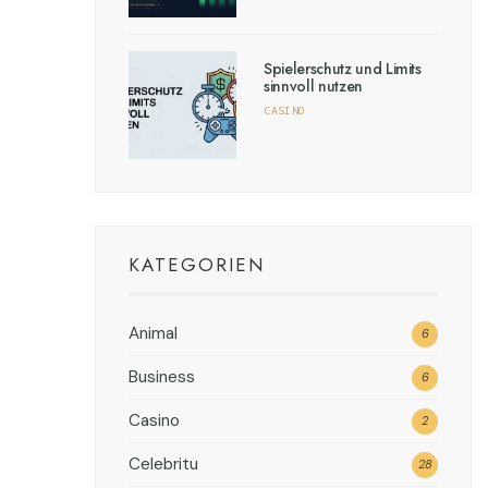
Spielerschutz und Limits
sinnvoll nutzen
CASINO
KATEGORIEN
Animal
6
Business
6
Casino
2
Celebritu
28