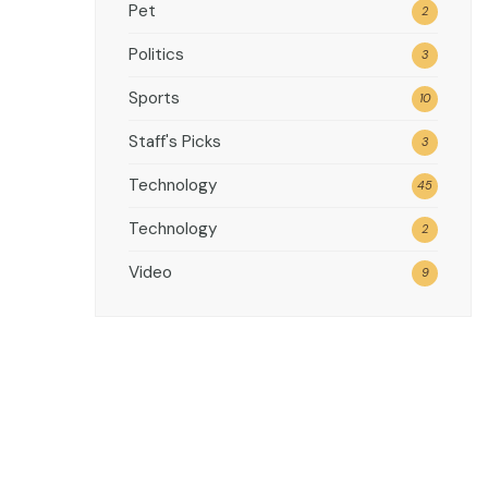
Pet
2
Politics
3
Sports
10
Staff's Picks
3
Technology
45
Technology
2
Video
9