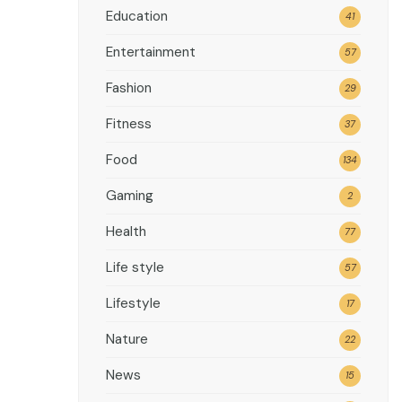
Education
41
Entertainment
57
Fashion
29
Fitness
37
Food
134
Gaming
2
Health
77
Life style
57
Lifestyle
17
Nature
22
News
15