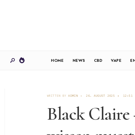
HOME
NEWS
CBD
VAPE
E
WRITTEN BY
ADMIN
•
26. AUGUST 2025
•
12:51
Black Claire 