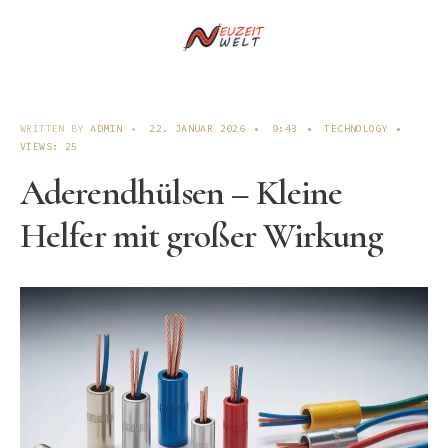
WRITTEN BY
ADMIN
•
22. JANUAR 2026
•
9:43
•
TECHNOLOGY
•
VIEWS: 25
Aderendhülsen – Kleine
Helfer mit großer Wirkung