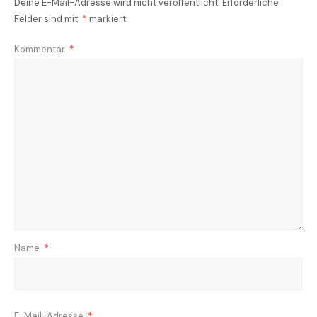
Deine E-Mail-Adresse wird nicht veröffentlicht.
Erforderliche
Felder sind mit
*
markiert
Kommentar
*
Name
*
E-Mail-Adresse
*