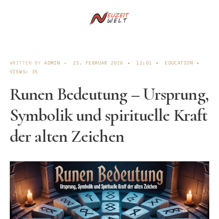
WRITTEN BY
ADMIN
•
25. FEBRUAR 2026
•
12:01
•
EDUCATION
•
VIEWS: 35
Runen Bedeutung – Ursprung,
Symbolik und spirituelle Kraft
der alten Zeichen