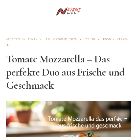
WRITTEN BY
ADMIN
•
16. OKTOBER 2025
•
22:39
•
FOOD
•
VIEWS:
41
Tomate Mozzarella – Das
perfekte Duo aus Frische und
Geschmack