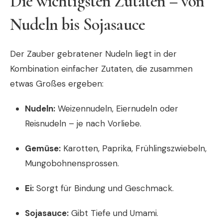
Die wichtigsten Zutaten – von
Nudeln bis Sojasauce
Der Zauber gebratener Nudeln liegt in der
Kombination einfacher Zutaten, die zusammen
etwas Großes ergeben:
Nudeln:
Weizennudeln, Eiernudeln oder
Reisnudeln – je nach Vorliebe.
Gemüse:
Karotten, Paprika, Frühlingszwiebeln,
Mungobohnensprossen.
Ei:
Sorgt für Bindung und Geschmack.
Sojasauce:
Gibt Tiefe und Umami.