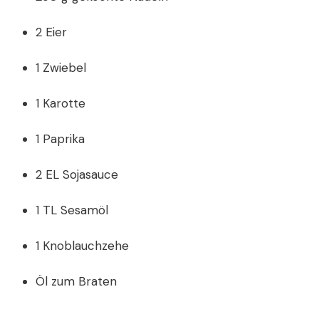
2 Eier
1 Zwiebel
1 Karotte
1 Paprika
2 EL Sojasauce
1 TL Sesamöl
1 Knoblauchzehe
Öl zum Braten