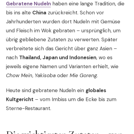
Gebratene Nudeln
haben eine lange Tradition, die
bis ins alte
China
zurückreicht. Schon vor
Jahrhunderten wurden dort Nudeln mit Gemüse
und Fleisch im Wok gebraten – ursprünglich, um
übrig gebliebene Zutaten zu verwerten. Später
verbreitete sich das Gericht über ganz Asien –
nach
Thailand, Japan und Indonesien
, wo es
jeweils eigene Namen und Varianten erhielt, wie
Chow Mein
,
Yakisoba
oder
Mie Goreng
.
Heute sind gebratene Nudeln ein
globales
Kultgericht
– vom Imbiss um die Ecke bis zum
Sterne-Restaurant.