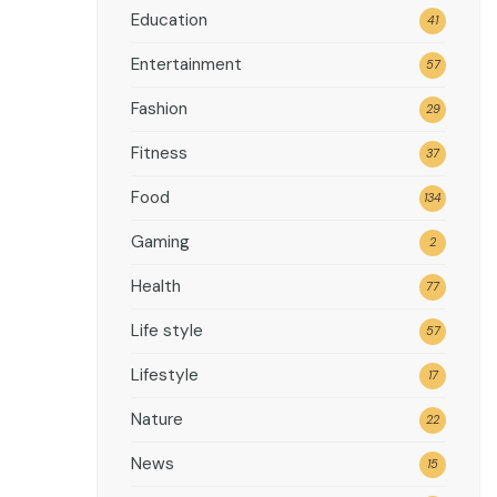
Education
41
Entertainment
57
Fashion
29
Fitness
37
Food
134
Gaming
2
Health
77
Life style
57
Lifestyle
17
Nature
22
News
15