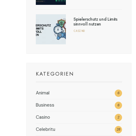
Spielerschutz und Limits
sinnvoll nutzen
CASINO
KATEGORIEN
Animal
6
Business
6
Casino
2
Celebritu
28