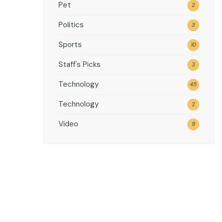
Pet
2
Politics
3
Sports
10
Staff's Picks
3
Technology
45
Technology
2
Video
9