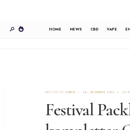
HOME
NEWS
CBD
VAPE
E
WRITTEN BY
ADMIN
•
16. DEZEMBER 2025
•
13:4
Festival Pack