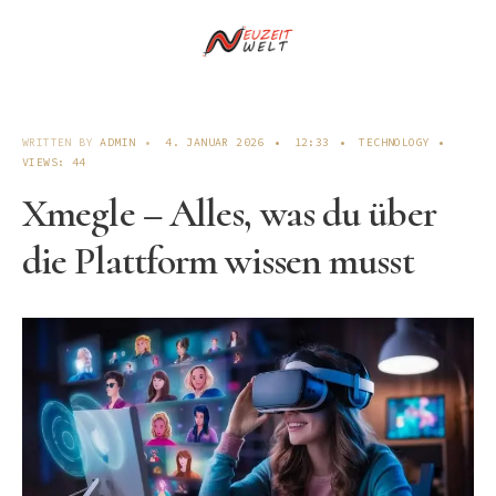
WRITTEN BY
ADMIN
•
4. JANUAR 2026
•
12:33
•
TECHNOLOGY
•
VIEWS: 44
Xmegle – Alles, was du über
die Plattform wissen musst