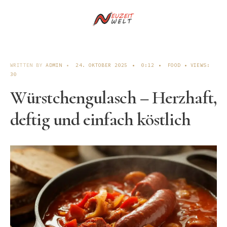
WRITTEN BY
ADMIN
•
24. OKTOBER 2025
•
0:12
•
FOOD
•
VIEWS:
30
Würstchengulasch – Herzhaft,
deftig und einfach köstlich