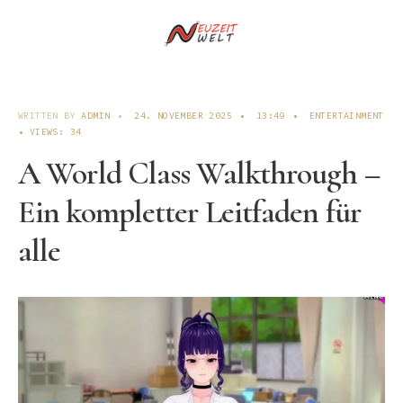
WRITTEN BY
ADMIN
•
24. NOVEMBER 2025
•
13:49
•
ENTERTAINMENT
•
VIEWS: 34
A World Class Walkthrough –
Ein kompletter Leitfaden für
alle