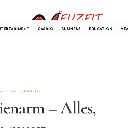
NTERTAINMENT
CASINO
BUSINESS
EDUCATION
HE
59
•
CBD
•
VIEWS: 106
enarm – Alles,