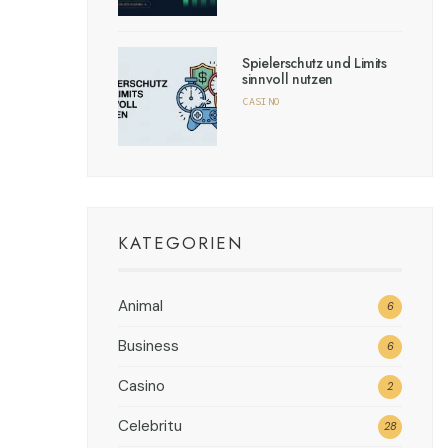
Spielerschutz und Limits
sinnvoll nutzen
CASINO
KATEGORIEN
Animal
6
Business
6
Casino
2
Celebritu
28