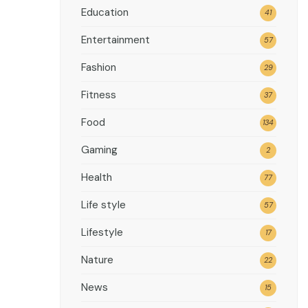
Education
41
Entertainment
57
Fashion
29
Fitness
37
Food
134
Gaming
2
Health
77
Life style
57
Lifestyle
17
Nature
22
News
15