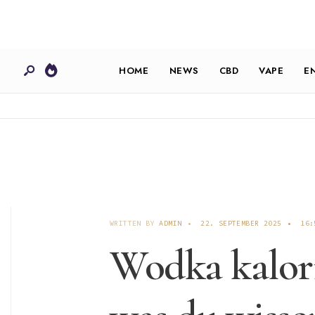
HOME
NEWS
CBD
VAPE
E
WRITTEN BY
ADMIN
•
22. SEPTEMBER 2025
•
16:
Wodka kalori