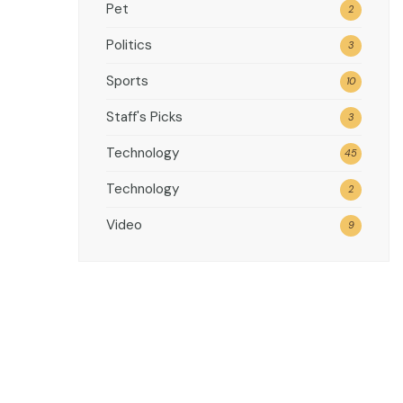
Pet
2
Politics
3
Sports
10
Staff's Picks
3
Technology
45
Technology
2
Video
9