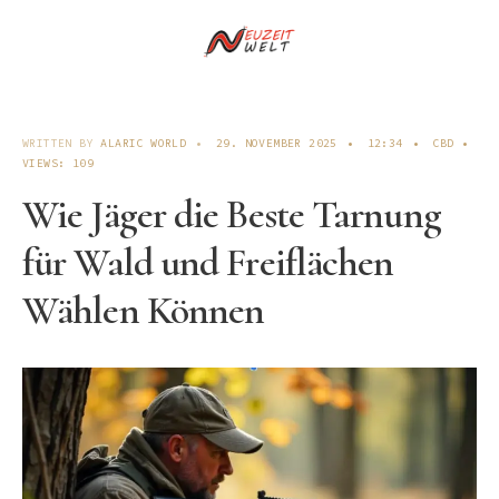
WRITTEN BY
ALARIC WORLD
•
29. NOVEMBER 2025
•
12:34
•
CBD
•
VIEWS: 109
Wie Jäger die Beste Tarnung
für Wald und Freiflächen
Wählen Können