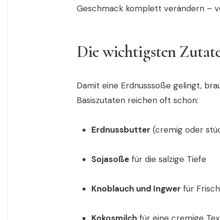
Geschmack komplett verändern – von
Die wichtigsten Zutat
Damit eine Erdnusssoße gelingt, bra
Basiszutaten reichen oft schon:
Erdnussbutter
(cremig oder stüc
Sojasoße
für die salzige Tiefe
Knoblauch und Ingwer
für Frisc
Kokosmilch
für eine cremige Tex