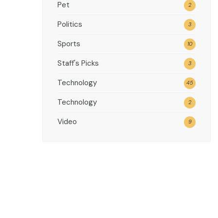
Pet
2
Politics
3
Sports
10
Staff's Picks
3
Technology
45
Technology
2
Video
9