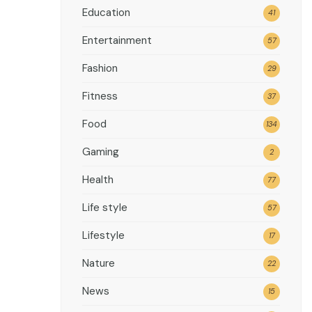
Education
41
Entertainment
57
Fashion
29
Fitness
37
Food
134
Gaming
2
Health
77
Life style
57
Lifestyle
17
Nature
22
News
15