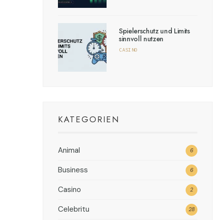
Spielerschutz und Limits
sinnvoll nutzen
CASINO
KATEGORIEN
Animal
6
Business
6
Casino
2
Celebritu
28