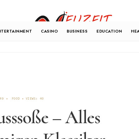
NTERTAINMENT
CASINO
BUSINESS
EDUCATION
HE
49
•
FOOD
•
VIEWS: 40
sssoße – Alles