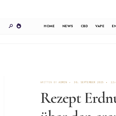
HOME
NEWS
CBD
VAPE
E
WRITTEN BY
ADMIN
•
30. SEPTEMBER 2025
•
12:
Rezept Erdnu