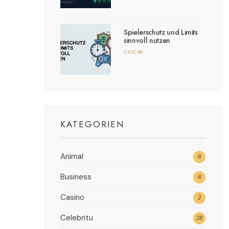
Spielerschutz und Limits
sinnvoll nutzen
CASINO
KATEGORIEN
Animal
6
Business
6
Casino
2
Celebritu
28