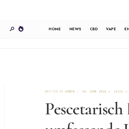
HOME
NEWS
CBD
VAPE
E
WRITTEN BY
ADMIN
•
20. JUNI 2026
•
16:55
•
Pescetarisch