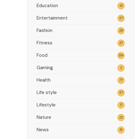
Education
41
Entertainment
57
Fashion
29
Fitness
37
Food
134
Gaming
2
Health
77
Life style
57
Lifestyle
17
Nature
22
News
15