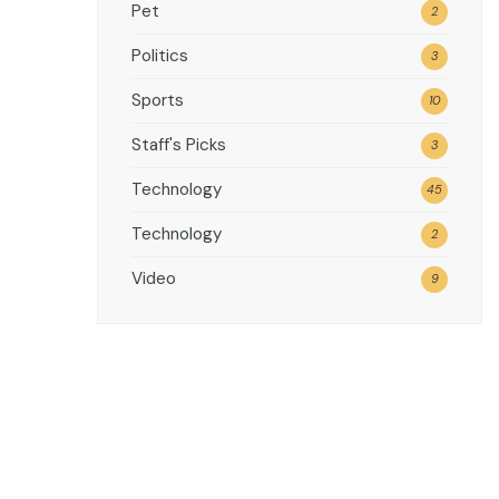
Pet
2
Politics
3
Sports
10
Staff's Picks
3
Technology
45
Technology
2
Video
9