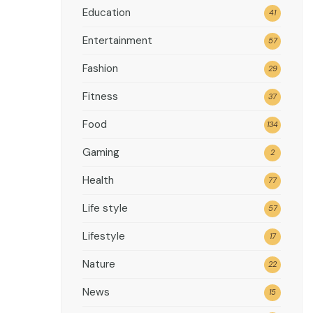
Education
41
Entertainment
57
Fashion
29
Fitness
37
Food
134
Gaming
2
Health
77
Life style
57
Lifestyle
17
Nature
22
News
15