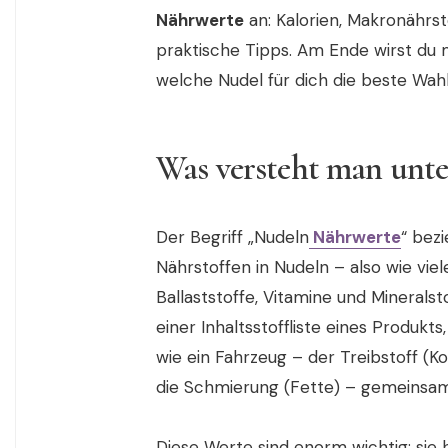
Nährwerte
an: Kalorien, Makronährst
praktische Tipps. Am Ende wirst du 
welche Nudel für dich die beste Wahl 
Was versteht man unt
Der Begriff „Nudeln
Nährwerte
“ bez
Nährstoffen in Nudeln – also wie viele
Ballaststoffe, Vitamine und Minerals
einer Inhaltsstoffliste eines Produkts
wie ein Fahrzeug – der Treibstoff (K
die Schmierung (Fette) – gemeinsam 
Diese Werte sind enorm wichtig: sie 