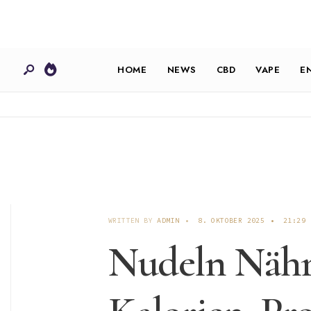
HOME
NEWS
CBD
VAPE
E
WRITTEN BY
ADMIN
•
8. OKTOBER 2025
•
21:29
Nudeln Nährw