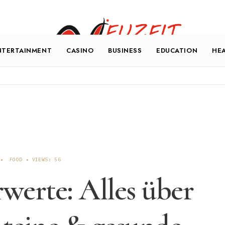
NTERTAINMENT
CASINO
BUSINESS
EDUCATION
HE
•
FOOD
•
VIEWS: 56
erte: Alles über