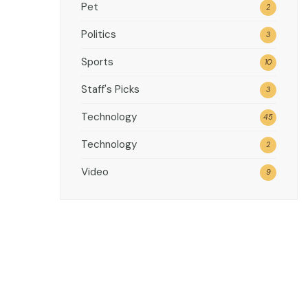
Pet
2
Politics
3
Sports
10
Staff's Picks
3
Technology
45
Technology
2
Video
9