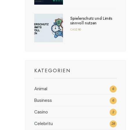
Spielerschutz und Limits
sinnvoll nutzen
CASINO
KATEGORIEN
Animal
6
Business
6
Casino
2
Celebritu
28