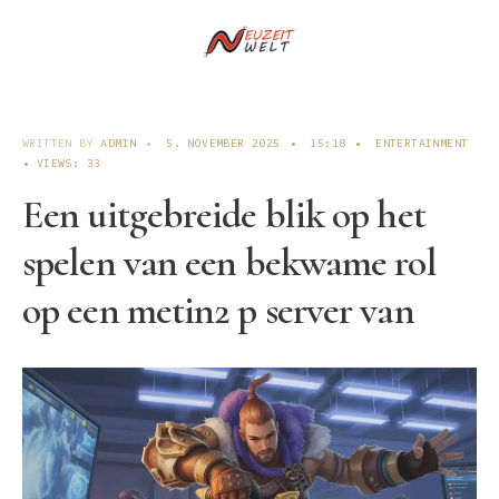
WRITTEN BY
ADMIN
•
5. NOVEMBER 2025
•
15:18
•
ENTERTAINMENT
•
VIEWS: 33
Een uitgebreide blik op het
spelen van een bekwame rol
op een metin2 p server van