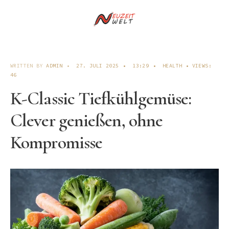
WRITTEN BY
ADMIN
•
27. JULI 2025
•
13:29
•
HEALTH
•
VIEWS:
46
K-Classic Tiefkühlgemüse:
Clever genießen, ohne
Kompromisse