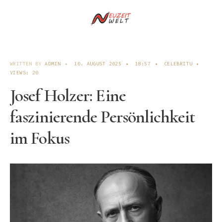
WRITTEN BY
ADMIN
•
10. AUGUST 2025
•
18:57
•
CELEBRITU
•
VIEWS: 20
Josef Holzer: Eine
faszinierende Persönlichkeit
im Fokus