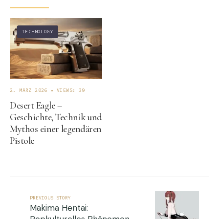
TECHNOLOGY
2. MÄRZ 2026
•
VIEWS: 39
Desert Eagle –
Geschichte, Technik und
Mythos einer legendären
Pistole
PREVIOUS STORY
Makima Hentai: