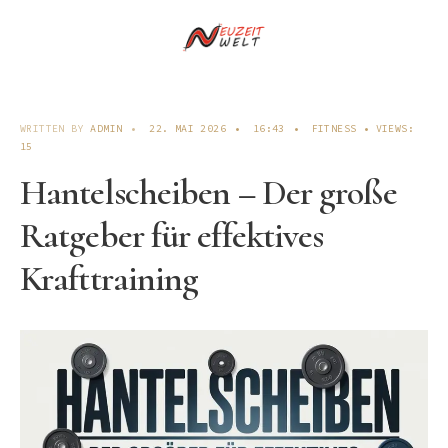
WRITTEN BY
ADMIN
•
22. MAI 2026
•
16:43
•
FITNESS
•
VIEWS:
15
Hantelscheiben – Der große
Ratgeber für effektives
Krafttraining