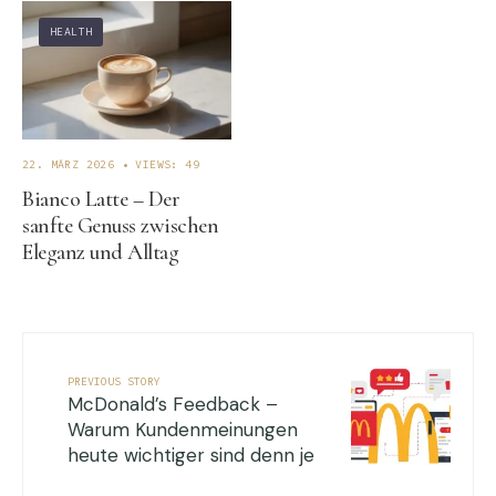
HEALTH
22. MÄRZ 2026
•
VIEWS: 49
Bianco Latte – Der
sanfte Genuss zwischen
Eleganz und Alltag
PREVIOUS STORY
McDonald’s Feedback –
Warum Kundenmeinungen
heute wichtiger sind denn je