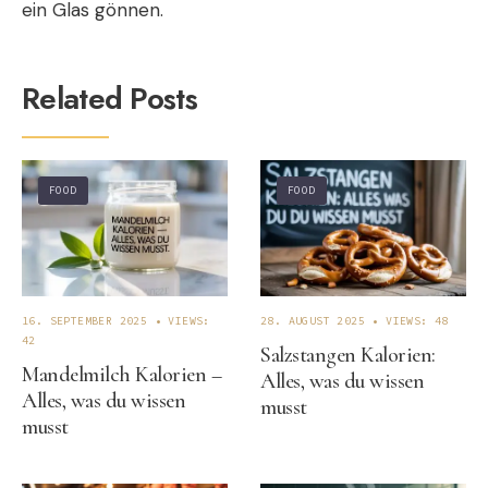
ein Glas gönnen.
Related Posts
FOOD
FOOD
16. SEPTEMBER 2025
•
VIEWS:
28. AUGUST 2025
•
VIEWS: 48
42
Salzstangen Kalorien:
Mandelmilch Kalorien –
Alles, was du wissen
Alles, was du wissen
musst
musst