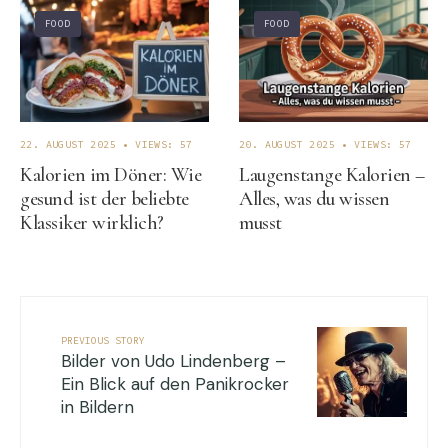
FOOD
FOOD
22. AUGUST 2025
•
VIEWS: 57
20. AUGUST 2025
•
VIEWS: 57
Kalorien im Döner: Wie
Laugenstange Kalorien –
gesund ist der beliebte
Alles, was du wissen
Klassiker wirklich?
musst
PREVIOUS STORY
Bilder von Udo Lindenberg –
Ein Blick auf den Panikrocker
in Bildern