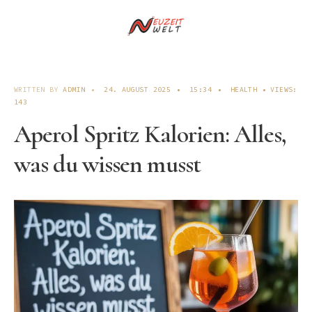
WRITTEN BY
ADMIN
•
24. AUGUST 2025
•
15:34
•
HEALTH
•
VIEWS:
143
Aperol Spritz Kalorien: Alles,
was du wissen musst