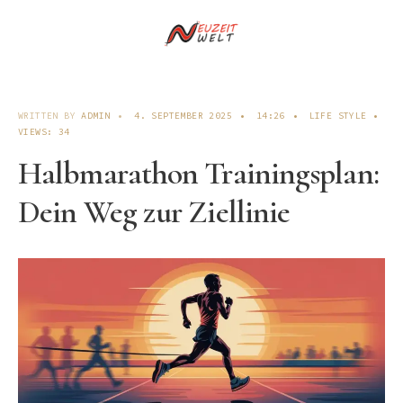
WRITTEN BY
ADMIN
•
4. SEPTEMBER 2025
•
14:26
•
LIFE STYLE
•
VIEWS: 34
Halbmarathon Trainingsplan:
Dein Weg zur Ziellinie